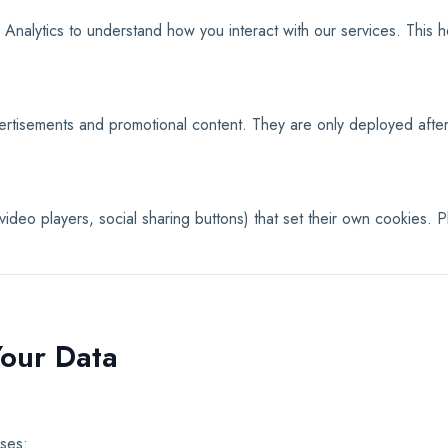
alytics to understand how you interact with our services. This he
rtisements and promotional content. They are only deployed after
ideo players, social sharing buttons) that set their own cookies. Pl
our Data
oses: