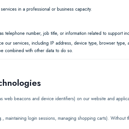
rvices in a professional or business capacity.
as telephone number, job title, or information related to support inq
nce our services, including IP address, device type, browser type,
y be combined with other data to do so.
chnologies
as web beacons and device identifiers) on our website and applicat
., maintaining login sessions, managing shopping carts). Without