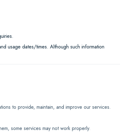
uiries.
 and usage dates/times. Although such information
ions to provide, maintain, and improve our services.
 them, some services may not work properly.