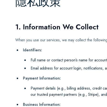
隱私政策
1. Information We Collect
When you use our services, we may collect the following
Identifiers:
Full name or contact person’s name for account r
Email address for account login, notifications,
Payment Information:
Payment details (e.g., billing address, credit 
our trusted payment partners (e.g., Stripe), an
Business Information: