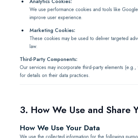
Analytics Cookies:
We use performance cookies and tools like Google An
improve user experience.
Marketing Cookies:
These cookies may be used to deliver targeted adve
law.
Third-Party Components:
Our services may incorporate third-party elements (e.g., v
for details on their data practices.
3. How We Use and Share Y
How We Use Your Data
We use the collected information for the following purp